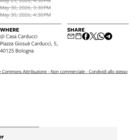
May 23, 2026, 4:30 PM
May 30, 2026, 3:30 PM
May 30, 2026, 4:30 PM
WHERE
SHARE
@ Casa Carducci
Piazza Giosuè Carducci, 5,
40125 Bologna
e Commons Attribuzione - Non commerciale - Condividi allo stesso
er