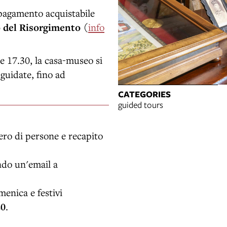
a pagamento acquistabile
 del Risorgimento
(
info
re 17.30, la casa-museo si
 guidate, fino ad
CATEGORIES
guided tours
ro di persone e recapito
ndo un'email a
enica e festivi
20
.