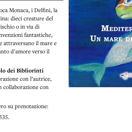
Foca Monaca, i Delfini, la
rina: dieci creature del
schio o in via di
invenzioni fantastiche,
e attraversano il mare e
nto d'amore verso il
olo dei Bibliorinti
orazione con l’autrice,
In collaborazione con
bero su prenotazione:
535.