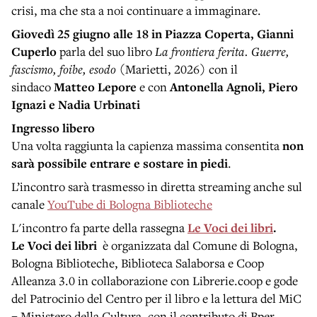
crisi, ma che sta a noi continuare a immaginare.
Giovedì 25 giugno
alle 18 in Piazza Coperta, Gianni
Cuperlo
parla del suo libro
La frontiera ferita. Guerre,
fascismo, foibe, esodo
(Marietti, 2026) con il
sindaco
Matteo Lepore
e con
Antonella Agnoli, Piero
Ignazi e Nadia Urbinati
Ingresso libero
Una volta raggiunta la capienza massima consentita
non
sarà possibile entrare e sostare in piedi
.
L’incontro sarà trasmesso in diretta streaming anche sul
canale
YouTube di Bologna Biblioteche
L'incontro fa parte della rassegna
Le Voci dei libri
.
Le Voci dei libri
è organizzata dal Comune di Bologna,
Bologna Biblioteche, Biblioteca Salaborsa e Coop
Alleanza 3.0 in collaborazione con Librerie.coop e gode
del Patrocinio del Centro per il libro e la lettura del MiC
– Ministero della Cultura, con il contributo di Bper