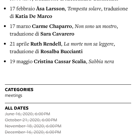
17 febbraio
Åsa Larsson
,
Tempesta solare
, traduzione
di
Katia De Marco
17 marzo
Carme Chaparro
,
Non sono un mostro
,
traduzione di
Sara Cavarero
21 aprile
Ruth Rendell
,
La morte non sa leggere
,
traduzione di
Rosalba Buccianti
19 maggio
Cristina Cassar Scalia
,
Sabbia nera
CATEGORIES
meetings
ALL DATES
June 16, 2020, 6:00 PM
October 21, 2020, 6:00 PM
November 18, 2020, 6:00 PM
December 16, 2020, 6:00 PM