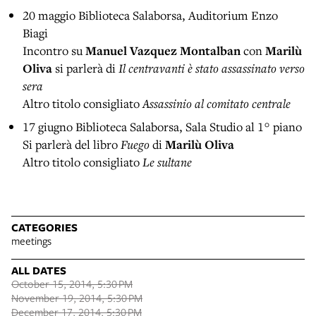
20 maggio Biblioteca Salaborsa,
Auditorium Enzo
Biagi
Incontro su
Manuel Vazquez Montalban
con
Marilù
Oliva
si parlerà di
Il centravanti è stato assassinato verso
sera
Altro titolo consigliato
Assassinio al comitato centrale
17 giugno Biblioteca Salaborsa, Sala Studio al 1° piano
Si parlerà del libro
Fuego
di
Marilù Oliva
Altro titolo consigliato
Le sultane
CATEGORIES
meetings
ALL DATES
October 15, 2014, 5:30 PM
November 19, 2014, 5:30 PM
December 17, 2014, 5:30 PM