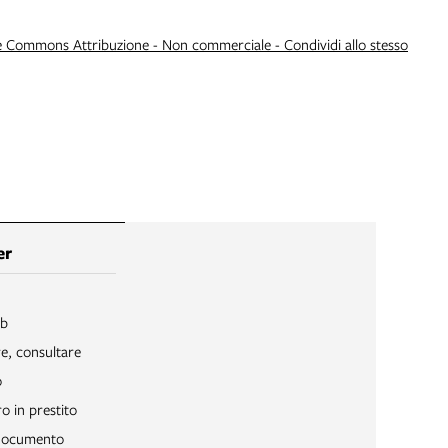
e Commons Attribuzione - Non commerciale - Condividi allo stesso
er
ib
re, consultare
o
o in prestito
 documento