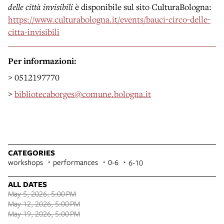
delle città invisibili
è disponibile sul sito CulturaBologna:
https://www.culturabologna.it/events/bauci-circo-delle-
citta-invisibili
Per informazioni:
> 0512197770
>
bibliotecaborges@comune.bologna.it
CATEGORIES
workshops
performances
0-6
6-10
ALL DATES
May 5, 2026, 5:00 PM
May 12, 2026, 5:00 PM
May 19, 2026, 5:00 PM