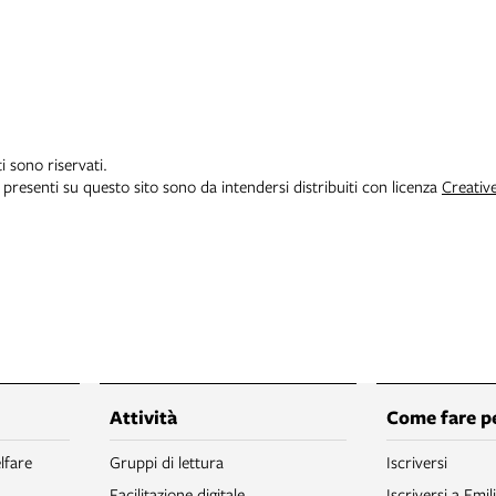
ti sono riservati.
i presenti su questo sito sono da intendersi distribuiti con licenza
Creativ
Attività
Come fare p
lfare
Gruppi di lettura
Iscriversi
Facilitazione digitale
Iscriversi a Emil