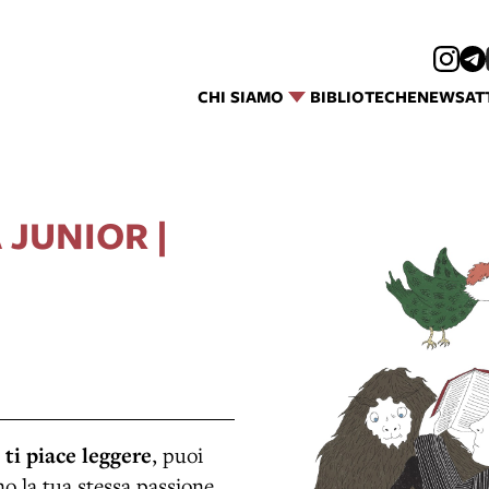
CHI SIAMO
BIBLIOTECHE
NEWS
AT
JUNIOR |
 ti piace leggere
, puoi
o la tua stessa passione.