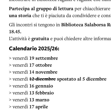
Partecipa al gruppo di lettura
per chiacchierare 
una storia
che ti è piaciuta da condividere e consig
Gli incontri si tengono in
Biblioteca Salaborsa R
18.45.
L’attività è
gratuita
e puoi chiedere altre informaz
Calendario 2025/26:
> venerdì
19 settembre
> venerdì
17 ottobre
> venerdì
14 novembre
> venerdì
12 dicembre
spostato al 5 dicembre
> venerdì
16 gennaio
> venerdì
13 febbraio
> venerdì
13 marzo
> venerdì
17 aprile