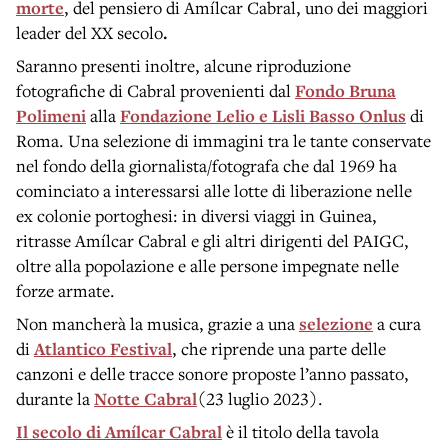
morte
, del pensiero di Amí
lcar Cabral, uno dei maggiori
leader del XX secolo
.
Saranno presenti inoltre, alcune riproduzione
fotografiche di Cabral provenienti dal
Fondo Bruna
Polimeni
alla
Fondazione Lelio e Lisli Basso Onlus
di
Roma. Una selezione di immagini tra le tante conservate
nel fondo della giornalista/fotografa che dal 1969 ha
cominciato a interessarsi alle lotte di liberazione nelle
ex colonie portoghesi: in diversi viaggi in Guinea,
ritrasse Amílcar Cabral e gli altri dirigenti del PAIGC,
oltre alla popolazione e alle persone impegnate nelle
forze armate.
Non mancherà la musica, grazie a una
selezione
a cura
di
Atlantico Festival
, che riprende una parte delle
canzoni e delle tracce sonore proposte l’anno passato,
durante la
Notte Cabral
(23 luglio 2023).
Il secolo di Amílcar Cabral
è il titolo della tavola