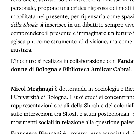
personale, propone una critica rigorosa dei modi 
mobilitata nel presente, per ripensarla come spaz
della Shoah
si inserisce in un dibattito sempre vivo
comprendere il presente e immaginare un futuro 
agisca più come strumento di divisione, ma come p
giustizia.
L’incontro si realizza in collaborazione con
Fanda
donne di Bologna
e
Biblioteca Amilcar Cabral
.
Micol Meghnagi
è dottoranda in Sociologia e Ric
l’Università di Bologna. I suoi studi si concentran
rappresentazioni sociali della Shoah e del colonial
sulle intersezioni tra Shoah e studi postcoloniali. 
movimenti sociali in relazione alla questione pales
Francesca Biancani
è professoressa associata di S