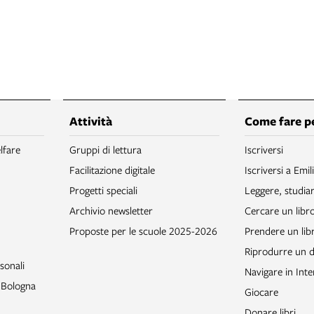
Attività
Come fare p
lfare
Gruppi di lettura
Iscriversi
Facilitazione digitale
Iscriversi a Emil
Progetti speciali
Leggere, studia
Archivio newsletter
Cercare un libr
Proposte per le scuole 2025-2026
Prendere un libr
Riprodurre un
sonali
Navigare in Inte
o Bologna
Giocare
Donare libri