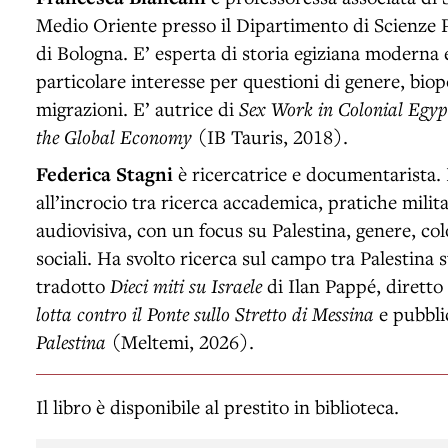
Medio Oriente presso il Dipartimento di Scienze Po
di Bologna. E’ esperta di storia egiziana modern
particolare interesse per questioni di genere, biopo
migrazioni. E’ autrice di
Sex Work in Colonial Egy
the Global Economy
(IB Tauris, 2018).
Federica Stagni
è ricercatrice e documentarista. I
all’incrocio tra ricerca accademica, pratiche mili
audiovisiva, con un focus su Palestina, genere, c
sociali. Ha svolto ricerca sul campo tra Palestina 
tradotto
Dieci miti su Israele
di Ilan Pappé, dirett
lotta contro il Ponte sullo Stretto di Messina
e pubbli
Palestina
(Meltemi, 2026).
Il libro è disponibile al prestito in biblioteca.