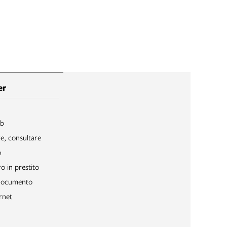
er
ib
re, consultare
o
o in prestito
 documento
rnet