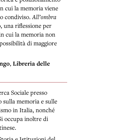
in cui la memoria viene
io condiviso.
All’ombra
, una riflessione per
in cui la memoria non
ossibilità di maggiore
ngo
,
Libreria delle
erca Sociale presso
o sulla memoria e sulle
ismo in Italia, nonché
Si occupa inoltre di
tinese.
toria e Istituzioni del