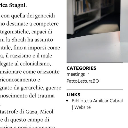
ica Stagni
.
 con quella dei genocidi
ono destinate a competere
tagonistiche, capaci di
nni la Shoah ha assunto
ntale, fino a imporsi come
, il razzismo e il male
legate al colonialismo,
CATEGORIES
 funzionare come orizzonte
meetings
riconoscimento e
PattoLetturaBO
gnato da gerarchie, guerre
LINKS
iconoscimento del trauma
Biblioteca Amilcar Cabral
.
| Website
atastrofe di Gaza, Micol
he di questo campo di
teorica e posizionamento