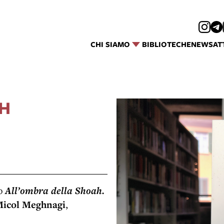
CHI SIAMO
BIBLIOTECHE
NEWS
AT
AH
ro
All’ombra della Shoah.
icol Meghnagi
,