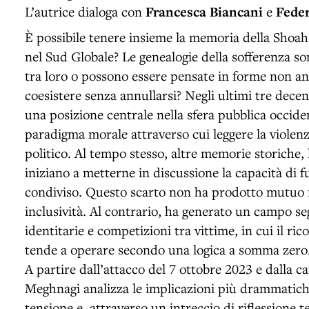
L’autrice dialoga con
Francesca Biancani
e
Feder
È possibile tenere insieme la memoria della Shoah
nel Sud Globale? Le genealogie della sofferenza s
tra loro o possono essere pensate in forme non an
coesistere senza annullarsi? Negli ultimi tre dece
una posizione centrale nella sfera pubblica occide
paradigma morale attraverso cui leggere la violenza
politico. Al tempo stesso, altre memorie storiche, 
iniziano a metterne in discussione la capacità di
condiviso. Questo scarto non ha prodotto mutuo 
inclusività. Al contrario, ha generato un campo se
identitarie e competizioni tra vittime, in cui il r
tende a operare secondo una logica a somma zero
A partire dall’attacco del 7 ottobre 2023 e dalla c
Meghnagi analizza le implicazioni più drammatic
tensione e, attraverso un intreccio di riflessione 