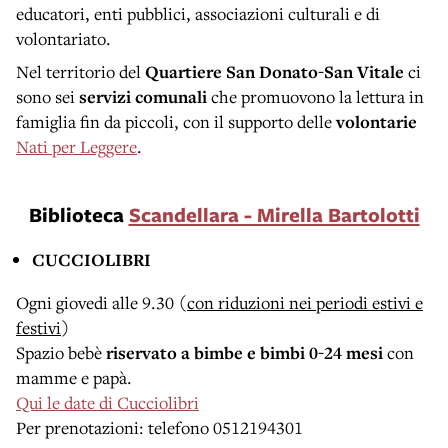
educatori, enti pubblici, associazioni culturali e di
volontariato.
Nel territorio del
Quartiere San Donato-San Vitale
ci
sono sei
servizi comunali
che promuovono la lettura in
famiglia fin da piccoli, con il supporto delle
volontarie
Nati per Leggere
.
Biblioteca
Scandellara - Mirella Bartolotti
CUCCIOLIBRI
Ogni giovedi alle 9.30 (
con riduzioni nei periodi estivi e
festivi
)
Spazio bebè
riservato a bimbe e bimbi 0-24 mesi
con
mamme e papà.
Qui le date di Cucciolibri
Per prenotazioni: telefono 0512194301