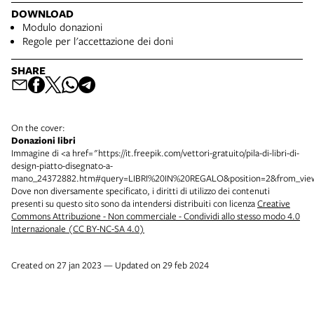
DOWNLOAD
Modulo donazioni
Regole per l'accettazione dei doni
SHARE
On the cover:
Donazioni libri
Immagine di <a href="https://it.freepik.com/vettori-gratuito/pila-di-libri-di-
design-piatto-disegnato-a-
mano_24372882.htm#query=LIBRI%20IN%20REGALO&position=2&from_view=
Dove non diversamente specificato, i diritti di utilizzo dei contenuti
presenti su questo sito sono da intendersi distribuiti con licenza
Creative
Commons Attribuzione - Non commerciale - Condividi allo stesso modo 4.0
Internazionale (CC BY-NC-SA 4.0)
Created on 27 jan 2023 — Updated on 29 feb 2024