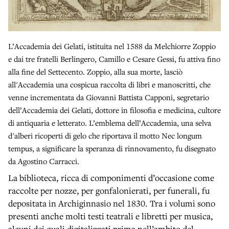
L’Accademia dei Gelati, istituita nel 1588 da Melchiorre Zoppio
e dai tre fratelli Berlingero, Camillo e Cesare Gessi, fu attiva fino
alla fine del Settecento. Zoppio, alla sua morte, lasciò
all'Accademia una cospicua raccolta di libri e manoscritti, che
venne incrementata da Giovanni Battista Capponi, segretario
dell’Accademia dei Gelati, dottore in filosofia e medicina, cultore
di antiquaria e letterato. L’emblema dell’Accademia, una selva
d'alberi ricoperti di gelo che riportava il motto Nec longum
tempus, a significare la speranza di rinnovamento, fu disegnato
da Agostino Carracci.
La biblioteca, ricca di componimenti d’occasione come
raccolte per nozze, per gonfalonierati, per funerali, fu
depositata in Archiginnasio nel 1830. Tra i volumi sono
presenti anche molti testi teatrali e libretti per musica,
alcuni dei quali digitalizzati prima nell’ambito del