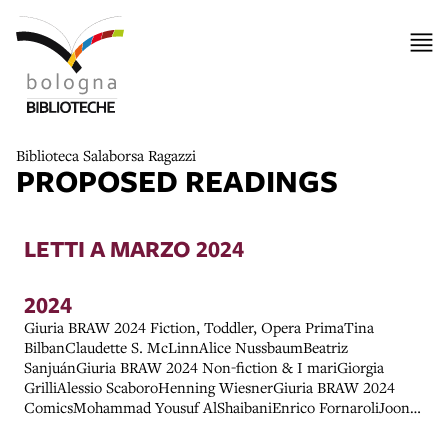
Biblioteca Salaborsa Ragazzi
PROPOSED READINGS
LETTI A MARZO 2024
2024
Giuria BRAW 2024 Fiction, Toddler, Opera PrimaTina
BilbanClaudette S. McLinnAlice NussbaumBeatriz
SanjuánGiuria BRAW 2024 Non-fiction & I mariGiorgia
GrilliAlessio ScaboroHenning WiesnerGiuria BRAW 2024
ComicsMohammad Yousuf AlShaibaniEnrico FornaroliJoonas
SildreNel dettaglio i premiati e il parere della giuria.