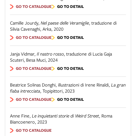
GO TO CATALOGUE
GO TO DETAIL
Camille Jourdy
,
Nel paese delle Veramiglie
,
traduzione di
Silvia Cavenaghi
,
Arka
,
2020
GO TO CATALOGUE
GO TO DETAIL
Janja Vidmar
,
Il nastro rosso
,
traduzione di Lucia Gaja
Scuteri
,
Besa Muci
,
2024
GO TO CATALOGUE
GO TO DETAIL
Beatrice Solinas Donghi, illustrazioni di Irene Rinaldi
,
La gran
fiaba intrecciata
,
Topipittori
,
2023
GO TO CATALOGUE
GO TO DETAIL
Anne Fine
,
Le inquietanti storie di Weird Street
,
Roma
Biancoenero, 2023
GO TO CATALOGUE