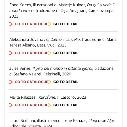
Enne Koens, illustrazioni di Maartje Kuiper
,
Da qui si vede il
mondo intero
,
traduzione di Olga Amagliani
,
Camelozampa
,
2023
GO TO CATALOGUE
GO TO DETAIL
Aleksandra Jovanovic
,
Dietro il cancello
,
traduzione di Maria
Teresa Albano
,
Besa Muci
,
2023
GO TO CATALOGUE
GO TO DETAIL
Jules Verne
,
Il giro del mondo in ottanta giorni
,
traduzione
di Stefano Valenti
,
Feltrinelli
,
2020
GO TO CATALOGUE
GO TO DETAIL
Marta Palazzesi
,
Kurofune
,
Il Castoro
,
2023
GO TO CATALOGUE
GO TO DETAIL
Laura Scillitani, illustrazioni di Irene Penazzi
,
I lupi delle Alpi
,
Editoriale Scienza
,
2024