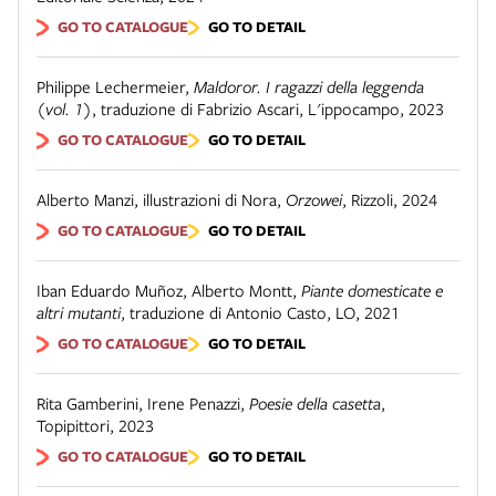
GO TO CATALOGUE
GO TO DETAIL
Philippe Lechermeier
,
Maldoror. I ragazzi della leggenda
(vol. 1)
,
traduzione di Fabrizio Ascari
,
L'ippocampo
,
2023
GO TO CATALOGUE
GO TO DETAIL
Alberto Manzi, illustrazioni di Nora
,
Orzowei
,
Rizzoli
,
2024
GO TO CATALOGUE
GO TO DETAIL
Iban Eduardo Muñoz, Alberto Montt
,
Piante domesticate e
altri mutanti
,
traduzione di Antonio Casto
,
LO
,
2021
GO TO CATALOGUE
GO TO DETAIL
Rita Gamberini, Irene Penazzi
,
Poesie della casetta
,
Topipittori
,
2023
GO TO CATALOGUE
GO TO DETAIL