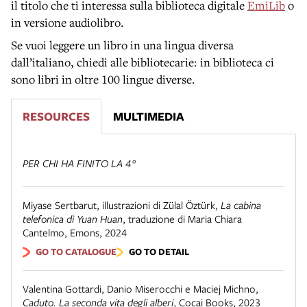
il titolo che ti interessa sulla biblioteca digitale
EmiLib
o
in versione audiolibro.
Se vuoi leggere un libro in una lingua diversa
dall’italiano, chiedi alle bibliotecarie: in biblioteca ci
sono libri in oltre 100 lingue diverse.
RESOURCES
MULTIMEDIA
PER CHI HA FINITO LA 4°
Miyase Sertbarut, illustrazioni di Zülal Öztürk
,
La cabina
telefonica di Yuan Huan
,
traduzione di Maria Chiara
Cantelmo
,
Emons
,
2024
GO TO CATALOGUE
GO TO DETAIL
Valentina Gottardi, Danio Miserocchi e Maciej Michno
,
Caduto. La seconda vita degli alberi
,
Cocai Books
,
2023