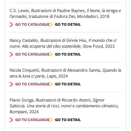
C.S. Lewis, illustrazioni di Pauline Baynes
,
Il leone, la strega e
l’armadio
,
traduzione di Fedora Dei
,
Mondadori
,
2018
GO TO CATALOGUE
GO TO DETAIL
Nancy Castaldo, illustrazioni di Ginnie Hsu
,
Il mondo che ci
nutre. Alla scoperta del cibo sostenibile
,
Slow Food
,
2023
GO TO CATALOGUE
GO TO DETAIL
Nicola Cinquetti, illustrazioni di Alessandro Sanna
,
Quando la
sera la luna ci parla
,
Lapis
,
2024
GO TO CATALOGUE
GO TO DETAIL
Flavio Soriga, illustrazioni di Riccardo Atzeni
,
Signor
Salsiccia. Una storia di ricci, nonni e cambiamento climatico
,
Bompiani
,
2024
GO TO CATALOGUE
GO TO DETAIL