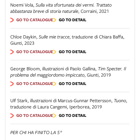
Noemi Vola
,
Sulla vita sfortunata dei vermi. Trattato
abbastanza breve di storia naturale
,
Corraini
,
2021
GO TO CATALOGUE
GO TO DETAIL
Chloe Daykin
,
Sulle mie tracce
,
traduzione di Chiara Baffa
,
Giunti
,
2023
GO TO CATALOGUE
GO TO DETAIL
George Bloom, illustrazioni di Paolo Gallina
,
Tim Specter. Il
problema del maggiordomo impiccato
,
Giunti
,
2019
GO TO CATALOGUE
GO TO DETAIL
Ulf Stark, illustrazioni di Marcus-Gunnar Pettersson
,
Tuono
,
traduzione di Laura Cangemi
,
Iperborea
,
2019
GO TO CATALOGUE
GO TO DETAIL
PER CHI HA FINITO LA 5°