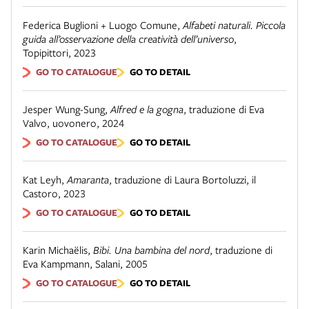
Federica Buglioni + Luogo Comune
,
Alfabeti naturali. Piccola
guida all’osservazione della creatività dell’universo
,
Topipittori
,
2023
GO TO CATALOGUE
GO TO DETAIL
Jesper Wung-Sung
,
Alfred e la gogna
,
traduzione di Eva
Valvo
,
uovonero
,
2024
GO TO CATALOGUE
GO TO DETAIL
Kat Leyh
,
Amaranta
,
traduzione di Laura Bortoluzzi
,
il
Castoro
,
2023
GO TO CATALOGUE
GO TO DETAIL
Karin Michaëlis
,
Bibi. Una bambina del nord
,
traduzione di
Eva Kampmann
,
Salani
,
2005
GO TO CATALOGUE
GO TO DETAIL