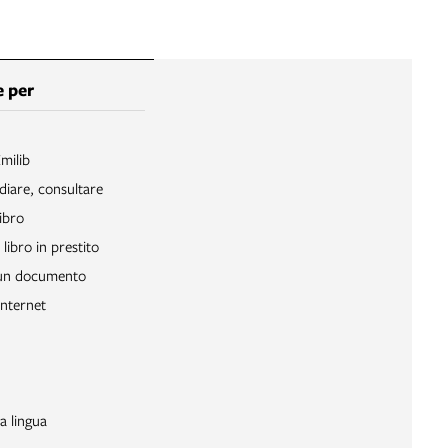
 per
Emilib
diare, consultare
ibro
libro in prestito
 un documento
Internet
a lingua