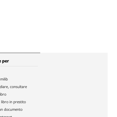
 per
Emilib
diare, consultare
ibro
libro in prestito
 un documento
Internet