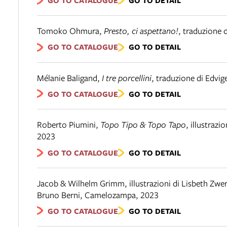
GO TO CATALOGUE
GO TO DETAIL
Tomoko Ohmura
,
Presto, ci aspettano!
,
traduzione 
GO TO CATALOGUE
GO TO DETAIL
Mélanie Baligand
,
I tre porcellini
,
traduzione di Edvig
GO TO CATALOGUE
GO TO DETAIL
Roberto Piumini
,
Topo Tipo & Topo Tapo
,
illustrazi
2023
GO TO CATALOGUE
GO TO DETAIL
Jacob & Wilhelm Grimm, illustrazioni di Lisbeth Zwe
Bruno Berni
,
Camelozampa
,
2023
GO TO CATALOGUE
GO TO DETAIL