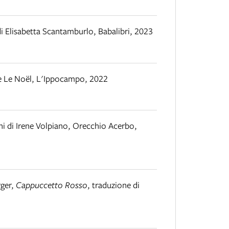
di Elisabetta Scantamburlo
,
Babalibri
,
2023
e Le Noël
,
L'Ippocampo
,
2022
oni di Irene Volpiano
,
Orecchio Acerbo
,
rger
,
Cappuccetto Rosso
,
traduzione di