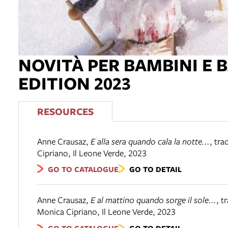
NOVITÀ PER BAMBINI E
EDITION 2023
RESOURCES
Anne Crausaz
,
E alla sera quando cala la notte...
,
tra
Cipriano
,
Il Leone Verde
,
2023
GO TO CATALOGUE
GO TO DETAIL
Anne Crausaz
,
E al mattino quando sorge il sole...
,
t
Monica Cipriano
,
Il Leone Verde
,
2023