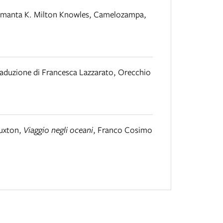
amanta K. Milton Knowles
,
Camelozampa
,
raduzione di Francesca Lazzarato
,
Orecchio
Buxton
,
Viaggio negli oceani
,
Franco Cosimo