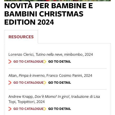
NOVITÀ PER BAMBINE E
BAMBINI CHRISTMAS
EDITION 2024
RESOURCES
Lorenzo Clerici
,
Tutino nella neve
,
minibombo
,
2024
GO TO CATALOGUE
GO TO DETAIL
Altan
,
Pimpa è inverno
,
Franco Cosimo Panini
,
2024
GO TO CATALOGUE
GO TO DETAIL
Andrew Knapp
,
Dov'è Momo? In giro!
,
traduzione di Lisa
Topi
,
Topipittori
,
2024
GO TO CATALOGUE
GO TO DETAIL