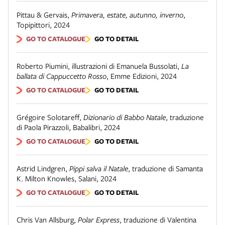
Pittau & Gervais
,
Primavera, estate, autunno, inverno
,
Topipittori
,
2024
GO TO CATALOGUE
GO TO DETAIL
Roberto Piumini, illustrazioni di Emanuela Bussolati
,
La
ballata di Cappuccetto Rosso
,
Emme Edizioni
,
2024
GO TO CATALOGUE
GO TO DETAIL
Grégoire Solotareff
,
Dizionario di Babbo Natale
,
traduzione
di Paola Pirazzoli
,
Babalibri
,
2024
GO TO CATALOGUE
GO TO DETAIL
Astrid Lindgren
,
Pippi salva il Natale
,
traduzione di Samanta
K. Milton Knowles
,
Salani
,
2024
GO TO CATALOGUE
GO TO DETAIL
Chris Van Allsburg
,
Polar Express
,
traduzione di Valentina