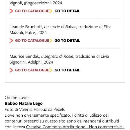
Vignoli
,
#logosedizioni
,
2024
GO TO CATALOGUE
GO TO DETAIL
Jean de Brunhoff
,
Le storie di Babar
,
traduzione di Elisa
Mazzoli
,
Pulce
,
2024
GO TO CATALOGUE
GO TO DETAIL
Maurice Sendak
,
Il segreto di Rosie
,
traduzione di Livia
Signorini
,
Adelphi
,
2024
GO TO CATALOGUE
GO TO DETAIL
On the cover:
Babbo Natale Lego
Foto di Valeriia Harbuz da Pexels
Dove non diversamente specificato, i diritti di utilizzo dei
contenuti presenti su questo sito sono da intendersi distribuiti
con licenza
Creative Commons Attribuzione - Non commerciale -