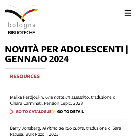
NOVITÀ PER ADOLESCENTI |
GENNAIO 2024
RESOURCES
Malika Ferdjoukh
,
Una notte un assassino
,
traduzione di
Chiara Carminati
,
Pension Lepic
,
2023
GO TO CATALOGUE
GO TO DETAIL
Barry Jonsberg
,
Al ritmo del tuo cuore
,
traduzione di Sara
Ragusa
,
BUR Rizzoli
,
2023