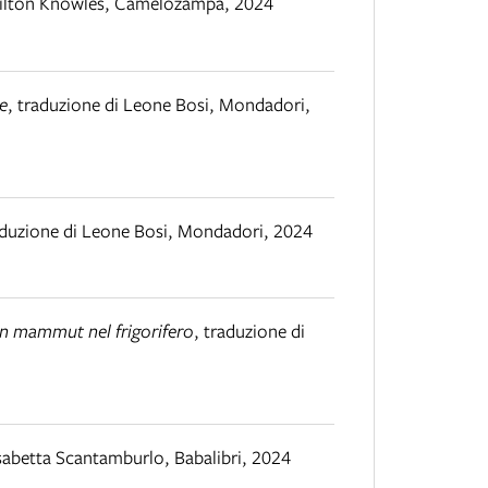
ilton Knowles
,
Camelozampa
,
2024
e
,
traduzione di Leone Bosi
,
Mondadori
,
duzione di Leone Bosi
,
Mondadori
,
2024
n mammut nel frigorifero
,
traduzione di
isabetta Scantamburlo
,
Babalibri
,
2024