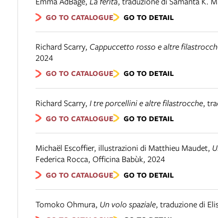
Emma AdBåge
,
La ferita
,
traduzione di Samanta K. M
GO TO CATALOGUE
GO TO DETAIL
Richard Scarry
,
Cappuccetto rosso e altre filastrocch
2024
GO TO CATALOGUE
GO TO DETAIL
Richard Scarry
,
I tre porcellini e altre filastrocche
,
tra
GO TO CATALOGUE
GO TO DETAIL
Michaël Escoffier, illustrazioni di Matthieu Maudet
,
U
Federica Rocca
,
Officina Babùk
,
2024
GO TO CATALOGUE
GO TO DETAIL
Tomoko Ohmura
,
Un volo spaziale
,
traduzione di El