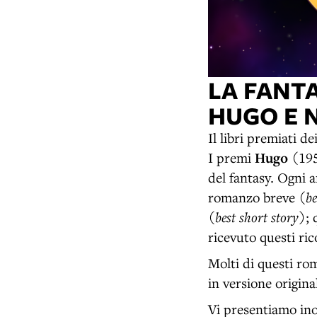
LA FANTA
HUGO E 
Il libri premiati d
I premi
Hugo
(19
del fantasy. Ogni 
romanzo breve (
be
(
best short story
); 
ricevuto questi ric
Molti di questi rom
in versione origin
Vi presentiamo inol