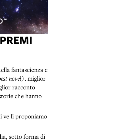
 PREMI
ella fantascienza e
best novel
), miglior
glior racconto
 storie che hanno
si ve li proponiamo
.
lia, sotto forma di