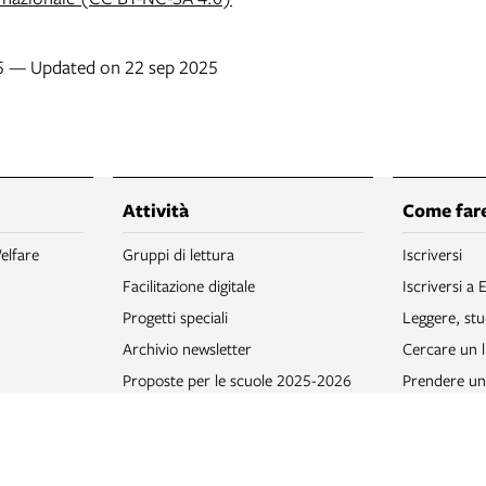
25 — Updated on 22 sep 2025
Attività
Come fare
elfare
Gruppi di lettura
Iscriversi
Facilitazione digitale
Iscriversi a 
Progetti speciali
Leggere, stu
Archivio newsletter
Cercare un l
Proposte per le scuole 2025-2026
Prendere un 
Riprodurre
rsonali
Navigare in 
to Bologna
Giocare