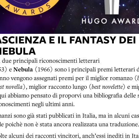
SCIENZA E IL FANTASY DEI
NEBULA
ei due principali riconoscimenti letterari
53) e
Nebula
(1966) sono i principali premi letterari d
anno vengono assegnati premi per il miglior romanzo (
st novella
), miglior racconto lungo (
best novelette
) e mi
qui abbiamo pensato di proporvi una bibliografia delle
onoscimenti negli ultimi anni.
anzi sono già stati pubblicati in Italia, ma in alcuni ca
ale poichè non è stata ancora realizzata una traduzione
te alcuni dei racconti vincitori, anch’essi inediti in Ita