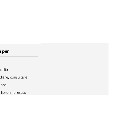
 per
Emilib
diare, consultare
ibro
libro in prestito
 un documento
Internet