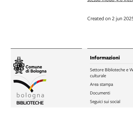
Created on 2 jun 20
Informazioni
Settore Biblioteche e W
culturale
Area stampa
Documenti
Seguici sui social
Settore Biblioteche e Welfare
Statistiche
culturale
Trattamento dei dati pe
Piazza Maggiore, 6, Bologna
Licenze e disclaimer si
phone
+39 051 2194400 c/o