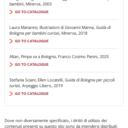
bambini
,
Minerva
,
2003
GO TO CATALOGUE
Laura Manaresi; illustrazioni di Giovanni Manna
,
Guida di
Bologna per bambini curiosi
,
Minerva
,
2018
GO TO CATALOGUE
Altan
,
Pimpa va a Bologna
,
Franco Cosimo Panini
,
2025
GO TO CATALOGUE
Stefania Scaini; Ellen Locatelli
,
Guida di Bologna per piccoli
turisti
,
Arpeggio Libero
,
2019
GO TO CATALOGUE
Dove non diversamente specificato, i diritti di utilizzo dei
contenuti presenti su questo sito sono da intendersi distribuiti