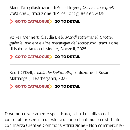
Maria Parr; illustrazioni di Ashild Irgens
,
Oscar e io e quella
volta che...
,
traduzione di Alice Tonzig
,
Beisler
,
2025
GO TO CATALOGUE
GO TO DETAIL
Volker Mehnert, Claudia Lieb
,
Mondi sotterranei. Grotte,
gallerie, miniere e altre meraviglie del sottosuolo
,
traduzione
di Isabella Amico di Meane
,
Donzelli
,
2025
GO TO CATALOGUE
GO TO DETAIL
Scott O'Dell
,
L’Isola dei Delfini Blu
,
traduzione di Susanna
Mattiangeli
,
Il Barbagianni
,
2025
GO TO CATALOGUE
GO TO DETAIL
Dove non diversamente specificato, i diritti di utilizzo dei
contenuti presenti su questo sito sono da intendersi distribuiti
con licenza
Creative Commons Attribuzione - Non commerciale -