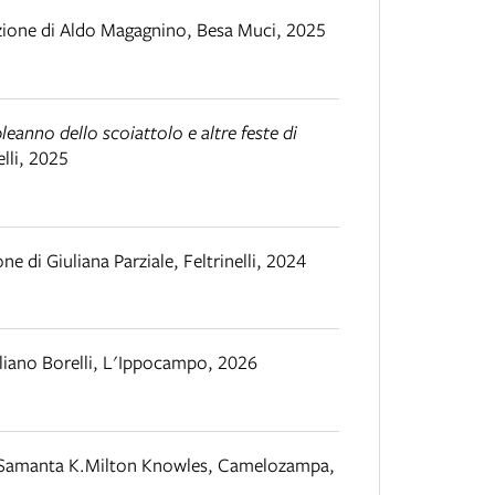
zione di Aldo Magagnino
,
Besa Muci
,
2025
leanno dello scoiattolo e altre feste di
lli
,
2025
ne di Giuliana Parziale
,
Feltrinelli
,
2024
iano Borelli
,
L'Ippocampo
,
2026
 Samanta K.Milton Knowles
,
Camelozampa
,