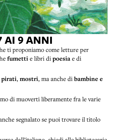
 AI 9 ANNI
 che ti proponiamo come letture per
che
fumetti
e libri di
poesia
e di
,
pirati
,
mostri
, ma anche di
bambine e
amo di muoverti liberamente fra le varie
 anche segnalato se puoi trovare il titolo
erse dall’italiano, chiedi alle bibliotecarie