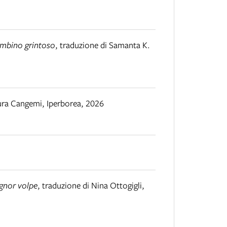
bambino grintoso
,
traduzione di Samanta K.
aura Cangemi
,
Iperborea
,
2026
ignor volpe
,
traduzione di Nina Ottogigli
,