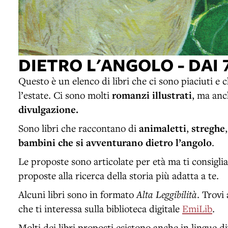
DIETRO L'ANGOLO - DAI 7
Questo è un elenco di libri che ci sono piaciuti e
l’estate. Ci sono molti
romanzi illustrati
, ma an
divulgazione.
Sono libri che raccontano di
animaletti
,
streghe
bambini che si avventurano dietro l’angolo
.
Le proposte sono articolate per età ma ti consigli
proposte alla ricerca della storia più adatta a te.
Alcuni libri sono in formato
Alta Leggibilità
. Trovi
che ti interessa sulla biblioteca digitale
EmiLib
.
Molti dei libri proposti esistono anche in lingue div