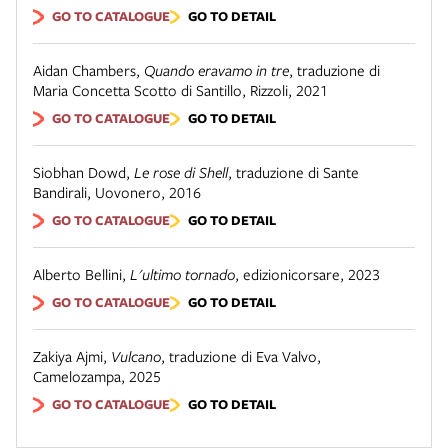
GO TO CATALOGUE
GO TO DETAIL
Aidan Chambers
,
Quando eravamo in tre
,
traduzione di
Maria Concetta Scotto di Santillo
,
Rizzoli
,
2021
GO TO CATALOGUE
GO TO DETAIL
Siobhan Dowd
,
Le rose di Shell
,
traduzione di Sante
Bandirali
,
Uovonero
,
2016
GO TO CATALOGUE
GO TO DETAIL
Alberto Bellini
,
L'ultimo tornado
,
edizionicorsare
,
2023
GO TO CATALOGUE
GO TO DETAIL
Zakiya Ajmi
,
Vulcano
,
traduzione di Eva Valvo
,
Camelozampa
,
2025
GO TO CATALOGUE
GO TO DETAIL