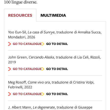
100 lingue diverse.
RESOURCES
MULTIMEDIA
Yoo Eun-Sil
,
La casa di Sunrye
,
traduzione di Annalisa Succa
,
Mondadori
,
2026
GO TO CATALOGUE
GO TO DETAIL
John Green
,
Cercando Alaska
,
traduzione di Lia Celi
,
Rizzoli
,
2019
GO TO CATALOGUE
GO TO DETAIL
Meg Rosoff
,
Come vivo ora
,
traduzione di Cristina Volpi
,
Feltrinelli
,
2022
GO TO CATALOGUE
GO TO DETAIL
J. Albert Mann
,
Le degenerate
,
traduzione di Giuseppe