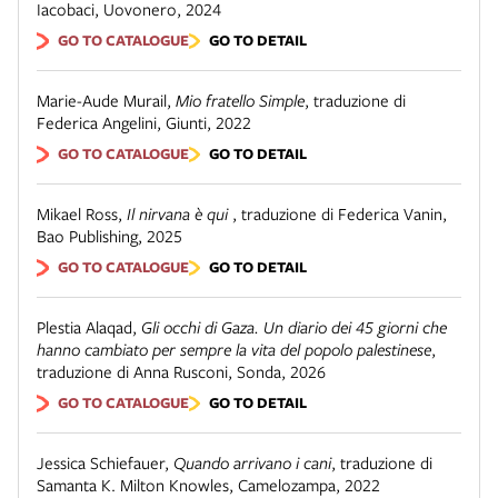
Iacobaci
,
Uovonero
,
2024
GO TO CATALOGUE
GO TO DETAIL
Marie-Aude Murail
,
Mio fratello Simple
,
traduzione di
Federica Angelini
,
Giunti
,
2022
GO TO CATALOGUE
GO TO DETAIL
Mikael Ross
,
Il nirvana è qui
,
traduzione di Federica Vanin
,
Bao Publishing
,
2025
GO TO CATALOGUE
GO TO DETAIL
Plestia Alaqad
,
Gli occhi di Gaza. Un diario dei 45 giorni che
hanno cambiato per sempre la vita del popolo palestinese
,
traduzione di Anna Rusconi
,
Sonda
,
2026
GO TO CATALOGUE
GO TO DETAIL
Jessica Schiefauer
,
Quando arrivano i cani
,
traduzione di
Samanta K. Milton Knowles
,
Camelozampa
,
2022