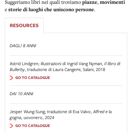
Suggeriamo libri nei quali troviamo
piazze
,
movimenti
e
storie di luoghi che uniscono persone
.
RESOURCES
DAGLI 8 ANNI
Astrid Lindgren; illustrazioni di Ingrid Vang Nyman
,
Il libro di
Bullerby
,
traduzione di Laura Cangemi
,
Salani
,
2018
GO TO CATALOGUE
DAI 10 ANNI
Jesper Wung-Sung; traduzione di Eva Valvo
,
Alfred e la
gogna
,
uovonero
,
2024
GO TO CATALOGUE