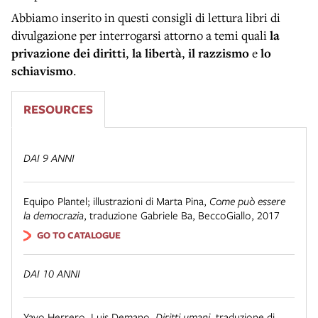
Abbiamo inserito in questi consigli di lettura libri di
divulgazione per interrogarsi attorno a temi quali
la
privazione dei diritti
,
la libertà
,
il razzismo
e
lo
schiavismo
.
RESOURCES
DAI 9 ANNI
Equipo Plantel; illustrazioni di Marta Pina
,
Come può essere
la democrazia
,
traduzione Gabriele Ba
,
BeccoGiallo
,
2017
GO TO CATALOGUE
DAI 10 ANNI
Yayo Herrero, Luis Demano
,
Diritti umani
,
traduzione di