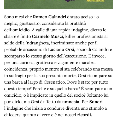
Sono mesi che
Romeo Calandri
è stato ucciso - o
meglio, giustiziato, considerata la brutalità
dell'omicidio. A valle di una rapida indagine, dietro le
sbarre è finito
Carmelo Musci
, killer professionista al
soldo della 'ndrangheta, incriminato anche per il
probabile assassinio di
Luciano Orsi
, socio di Calandri e
scomparso lo stesso giorno dell'esecuzione. E invece,
per una curiosa, grottesca e vagamente macabra
coincidenza, proprio mentre si sta celebrando una messa
in suffragio per la sua presunta morte, Orsi ricompare su
una barca al largo di Cesenatico. Dove è stato per tutto
questo tempo? Perché è su quella barca? È scampato a un
omicidio, o è implicato in quello del socio? Soltanto lui
può dirlo, ma Orsi è affetto da
amnesia
. Per
Soneri
l'indagine che inizia a condurre diventa uno stimolo a
chiedersi quanto di vero c'è nei nostri
ricordi.