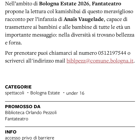
Nell’ambito di
Bologna Estate 2026
,
Fantateatro
propone la lettura col kamishibai di questo meraviglioso
racconto per l’infanzia di
Anaïs Vaugelade
, capace di
trasmettere ai bambini e alle bambine di tutte le età un
importante messaggio: nella diversità si trovano bellezza
e forza.
Per prenotare puoi chiamarci al numero 0512197544 o
scriverci all'indirizzo mail
biblpezz@comune.bologna.it
.
CATEGORIE
spettacoli
Bologna Estate
under 16
PROMOSSO DA
Biblioteca Orlando Pezzoli
Fantateatro
INFO
accesso privo di barriere