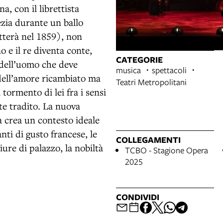
a, con il librettista
zia durante un ballo
tterà nel 1859), non
 e il re diventa conte,
CATEGORIE
 dell’uomo che deve
musica
spettacoli
 dell’amore ricambiato ma
Teatri Metropolitani
 tormento di lei fra i sensi
te tradito. La nuova
a crea un contesto ideale
nti di gusto francese, le
COLLEGAMENTI
ure di palazzo, la nobiltà
TCBO - Stagione Opera
2025
CONDIVIDI