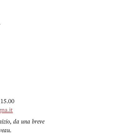
1
 15.00
na.it
nizio, da una breve
veau.