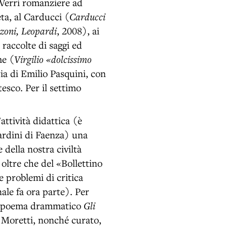
 Verri romanziere ad
ta, al Carducci (
Carducci
nzoni, Leopardi
, 2008), ai
 raccolte di saggi ed
me (
Virgilio «dolcissimo
ia di Emilio Pasquini, con
tesco. Per il settimo
l’attività didattica (è
llardini di Faenza) una
 della nostra civiltà
 oltre che del «Bollettino
e problemi di critica
ale fa ora parte). Per
 il poema drammatico
Gli
 Moretti, nonché curato,