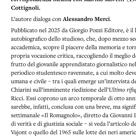
Cottignoli.
L’autore dialoga con
Alessandro Merci
.
Pubblicato nel 2025 da Giorgio Pozzi Editore, è il
autobiografico dello studioso, che, dopo mezzo se
accademica, scopre il piacere della memoria e torna
propria vocazione critica, raccogliendo il meglio de
frutto del giovanile apprendistato giornalistico ne
periodico studentesco ravennate, a cui molto dev
umana e civile – tra i quali emerge un’intervista 
Chiarini sull’imminente riedizione dell’
Ultimo rif
Ricci. Essi coprono un arco temporale di otto anni
sarebbe, infatti, conclusa con una breve, ma signif
settimanale «Il Romagnolo», diretto da Giovanni Lu
di verità e di giustizia sociale – si veda l’articolo 
Vajont o quello del 1965 sulle lotte dei neri americ