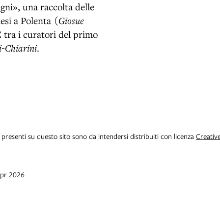
gni», una raccolta delle
esi a Polenta (
Giosue
È tra i curatori del primo
i-Chiarini
.
i presenti su questo sito sono da intendersi distribuiti con licenza
Creativ
apr 2026