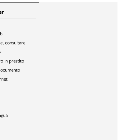
er
ib
re, consultare
o
o in prestito
 documento
rnet
ngua