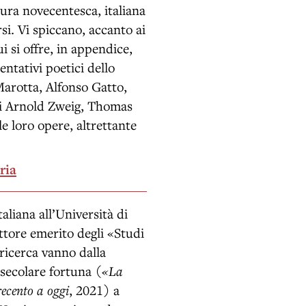
atura novecentesca, italiana
rsi. Vi spiccano, accanto ai
 si offre, in appendice,
entativi poetici dello
Marotta, Alfonso Gatto,
 di Arnold Zweig, Thomas
 loro opere, altrettante
ria
taliana all’Università di
ettore emerito degli «Studi
 ricerca vanno dalla
 secolare fortuna (
«La
ecento a oggi
, 2021) a