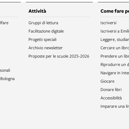
Attività
Come fare p
lfare
Gruppi di lettura
Iscriversi
Facilitazione digitale
Iscriversi a Emil
Progetti speciali
Leggere, studia
Archivio newsletter
Cercare un libr
Proposte per le scuole 2025-2026
Prendere un libr
Riprodurre un
sonali
Navigare in Inte
o Bologna
Giocare
Donare libri
Accessibilità
Imparare una li