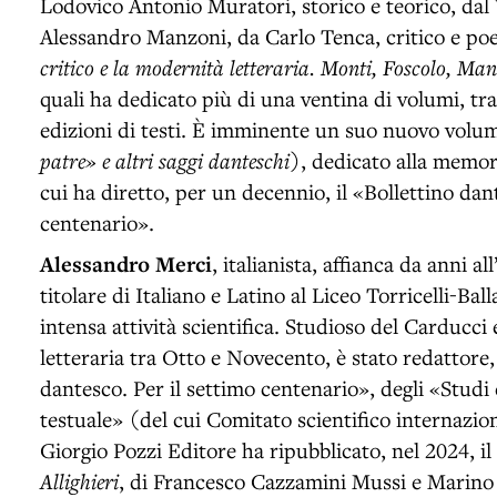
Lodovico Antonio Muratori, storico e teorico, dal
Alessandro Manzoni, da Carlo Tenca, critico e poe
critico e la modernità letteraria. Monti, Foscolo, Ma
quali ha dedicato più di una ventina di volumi, tra
edizioni di testi. È imminente un suo nuovo volu
patre» e altri saggi danteschi
), dedicato alla memor
cui ha diretto, per un decennio, il «Bollettino dan
centenario».
Alessandro Merci
, italianista, affianca da anni al
titolare di Italiano e Latino al Liceo Torricelli-Ba
intensa attività scientifica. Studioso del Carducci e
letteraria tra Otto e Novecento, è stato redattore,
dantesco. Per il settimo centenario», degli «Studi 
testuale» (del cui Comitato scientifico internazion
Giorgio Pozzi Editore ha ripubblicato, nel 2024,
Allighieri
, di Francesco Cazzamini Mussi e Marino