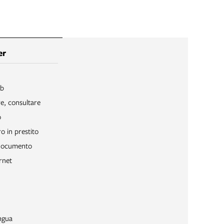
er
ib
re, consultare
o
o in prestito
 documento
rnet
ngua