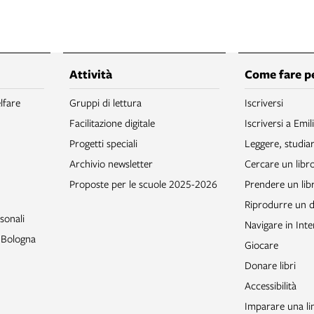
Attività
Come fare p
lfare
Gruppi di lettura
Iscriversi
Facilitazione digitale
Iscriversi a Emil
Progetti speciali
Leggere, studia
Archivio newsletter
Cercare un libr
Proposte per le scuole 2025-2026
Prendere un libr
Riprodurre un
sonali
Navigare in Inte
o Bologna
Giocare
Donare libri
Accessibilità
Imparare una li