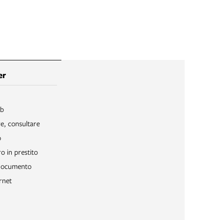
er
ib
re, consultare
o
o in prestito
 documento
rnet