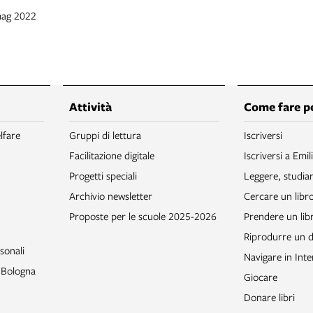
mag 2022
Attività
Come fare p
lfare
Gruppi di lettura
Iscriversi
Facilitazione digitale
Iscriversi a Emil
Progetti speciali
Leggere, studia
Archivio newsletter
Cercare un libr
Proposte per le scuole 2025-2026
Prendere un libr
Riprodurre un
sonali
Navigare in Inte
o Bologna
Giocare
Donare libri