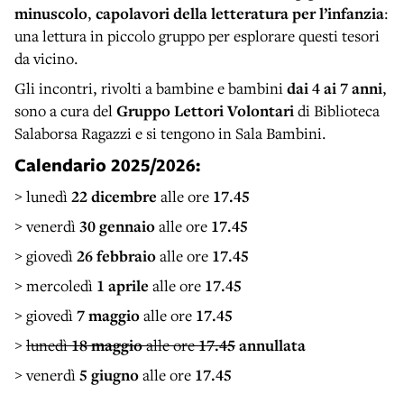
minuscolo
,
capolavori della letteratura per l’infanzia
:
una lettura in piccolo gruppo per esplorare questi tesori
da vicino.
Gli incontri, rivolti a bambine e bambini
dai 4 ai 7 anni
,
sono a cura del
Gruppo Lettori Volontari
di Biblioteca
Salaborsa Ragazzi e
si tengono in Sala Bambini.
Calendario 2025/2026:
> lunedì
22 dicembre
alle ore
17.45
> venerdì
30 gennaio
alle ore
17.45
> giovedì
26 febbraio
alle ore
17.45
> mercoledì
1 aprile
alle ore
17.45
> giovedì
7 maggio
alle ore
17.45
>
lunedì
18 maggio
alle ore
17.45
annullata
> venerdì
5 giugno
alle ore
17.45