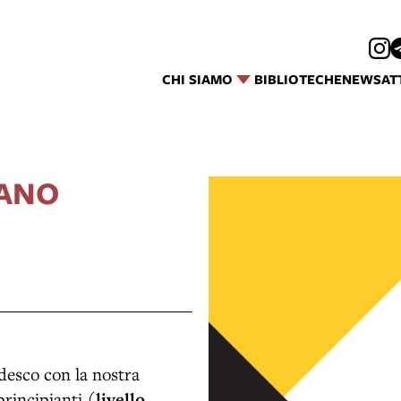
CHI SIAMO
BIBLIOTECHE
NEWS
AT
IANO
edesco con la nostra
principianti (
livello