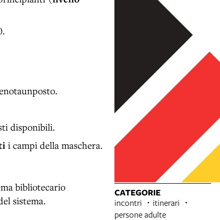
0.
renotaunposto.
ti disponibili.
ti
i campi della maschera.
tema bibliotecario
CATEGORIE
del sistema.
incontri
itinerari
persone adulte