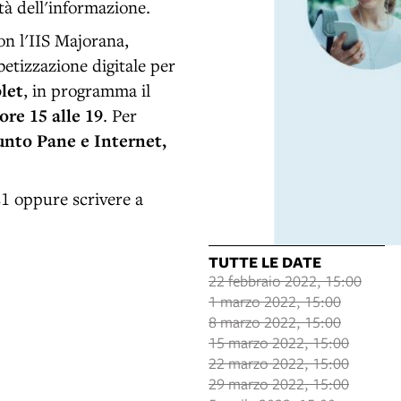
tà dell'informazione.
on l'IIS Majorana,
betizzazione digitale per
let
, in programma il
ore 15 alle 19
. Per
unto Pane e Internet,
21 oppure scrivere a
TUTTE LE DATE
22 febbraio 2022, 15:00
1 marzo 2022, 15:00
8 marzo 2022, 15:00
15 marzo 2022, 15:00
22 marzo 2022, 15:00
29 marzo 2022, 15:00