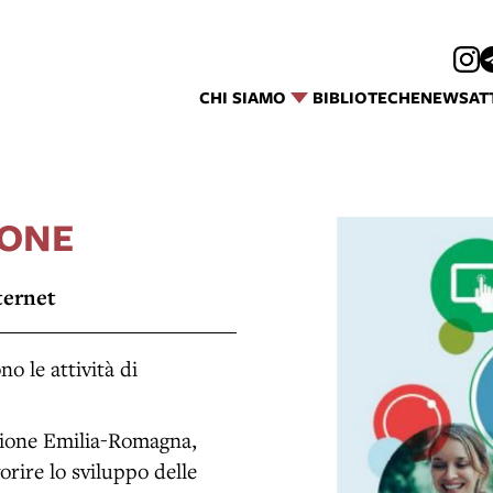
CHI SIAMO
BIBLIOTECHE
NEWS
AT
HONE
ternet
o le attività di
gione Emilia-Romagna,
orire lo sviluppo delle