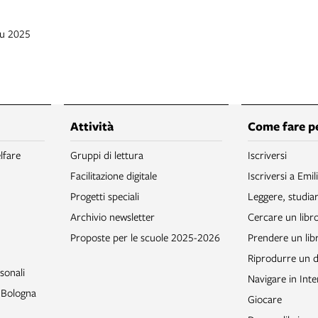
iu 2025
Attività
Come fare p
lfare
Gruppi di lettura
Iscriversi
Facilitazione digitale
Iscriversi a Emil
Progetti speciali
Leggere, studia
Archivio newsletter
Cercare un libr
Proposte per le scuole 2025-2026
Prendere un libr
Riprodurre un
sonali
Navigare in Inte
o Bologna
Giocare