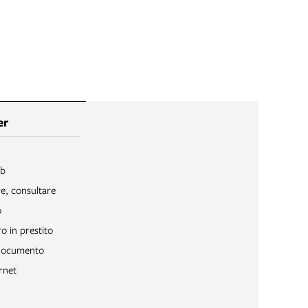
er
ib
re, consultare
o
o in prestito
 documento
rnet