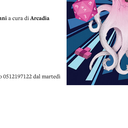
nni
a cura di
Arcadia
o 0512197122 dal martedì
.