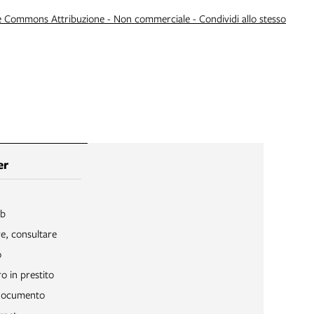
e Commons Attribuzione - Non commerciale - Condividi allo stesso
er
ib
re, consultare
o
o in prestito
 documento