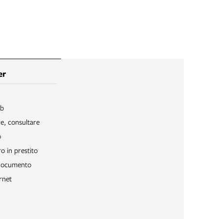
er
ib
re, consultare
o
o in prestito
 documento
rnet