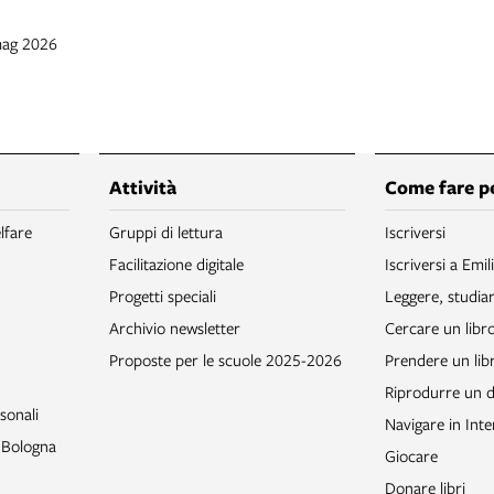
mag 2026
Attività
Come fare p
lfare
Gruppi di lettura
Iscriversi
Facilitazione digitale
Iscriversi a Emil
Progetti speciali
Leggere, studia
Archivio newsletter
Cercare un libr
Proposte per le scuole 2025-2026
Prendere un libr
Riprodurre un
sonali
Navigare in Inte
o Bologna
Giocare
Donare libri