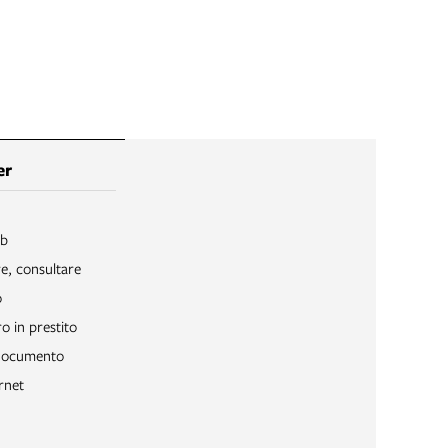
er
ib
re, consultare
o
o in prestito
 documento
rnet