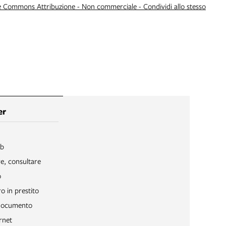
e Commons Attribuzione - Non commerciale - Condividi allo stesso
er
ib
re, consultare
o
o in prestito
 documento
rnet