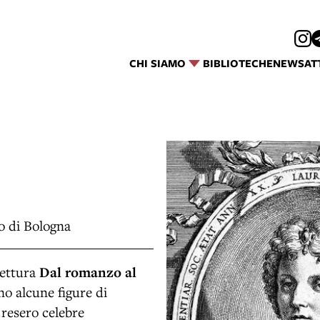
CHI SIAMO
BIBLIOTECHE
NEWS
AT
to di Bologna
lettura
Dal romanzo al
no alcune figure di
 resero celebre