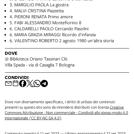
3. MARGILIO PAOLA La giostra
4. MALVI CRISTINA Piazzetta
4. PIERONI RENATA Primo amore
5. FABI ALESSANDRO Montefiorino 8
6. CALDARELLI PAOLO Cercando Pasolini
6. MARIA GRAZIA MIRAGGI Ricordo d'infanzia
6. VALENTINO ROBERTO 2 agosto 1980 un'altra storia
DOVE
@ Biblioteca Oriano Tassinari Clò
Villa Spada - via di Casaglia 7 Bologna
CONDIVIDI
Dove non diversamente specificato, i diritti di utilizzo dei contenuti
presenti su questo sito sono da intendersi distribuiti con licenza
Creative
Commons Attribuzione - Non commerciale - Condividi allo stesso modo 4.0
Internazionale (CC BY-NC-SA 4.0)
Contenuto inserito il 11 set 2023 — Ultimo aggiornamento il 22 set 2023