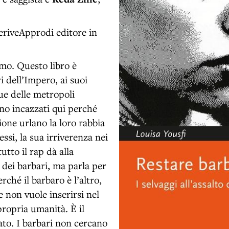
eriveApprodi editore in
smo. Questo libro è
i dell’Impero, ai suoi
eue delle metropoli
ono incazzati qui perché
zione urlano la loro rabbia
essi, la sua irriverenza nei
tto il rap dà alla
a dei barbari, ma parla per
erché il barbaro è l’altro,
 non vuole inserirsi nel
 propria umanità. È il
ato. I barbari non cercano