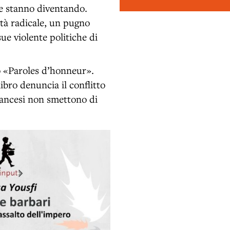
che stanno diventando.
ità radicale, un pugno
ue violente politiche di
co «Paroles d’honneur».
libro denuncia il conflitto
francesi non smettono di