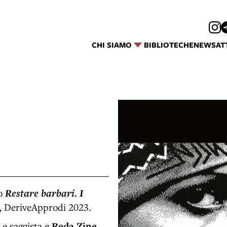
CHI SIAMO
BIBLIOTECHE
NEWS
AT
ro
Restare barbari. I
, DeriveApprodi 2023.
e e saggista e
Reda Zine
,