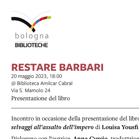
item 1 of 3
RESTARE BARBARI
20 maggio 2023, 18:00
@ Biblioteca Amilcar Cabral
Via S. Mamolo 24
Presentazione del libro
Incontro in occasione della presentazione del lib
selvaggi all’assalto dell’impero
di
Louisa Yousfi
Dialogano con l‘autrice,
Anna Curcio
, traduttric