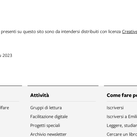
i presenti su questo sito sono da intendersi distribuiti con licenza
Creativ
iu 2023
Attività
Come fare p
lfare
Gruppi di lettura
Iscriversi
Facilitazione digitale
Iscriversi a Emil
Progetti speciali
Leggere, studia
Archivio newsletter
Cercare un libr