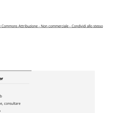
e Commons Attribuzione - Non commerciale - Condividi allo stesso
er
ib
re, consultare
o