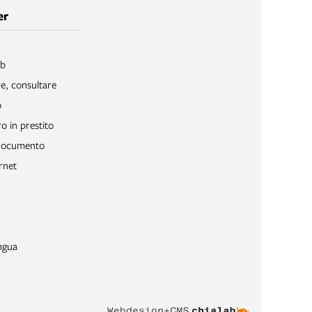
er
ib
re, consultare
o
o in prestito
 documento
rnet
ngua