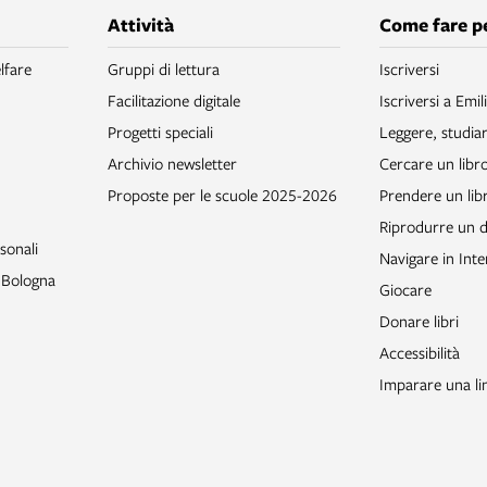
Attività
Come fare p
lfare
Gruppi di lettura
Iscriversi
Facilitazione digitale
Iscriversi a Emil
Progetti speciali
Leggere, studia
Archivio newsletter
Cercare un libr
Proposte per le scuole 2025-2026
Prendere un libr
Riprodurre un
sonali
Navigare in Inte
o Bologna
Giocare
Donare libri
Accessibilità
Imparare una li