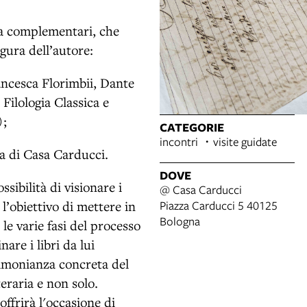
ma complementari, che
gura dell’autore:
ancesca Florimbii, Dante
Filologia Classica e
);
CATEGORIE
incontri
visite guidate
ra di Casa Carducci.
DOVE
sibilità di visionare i
@ Casa Carducci
Piazza Carducci 5 40125
l’obiettivo di mettere in
Bologna
le varie fasi del processo
are i libri da lui
timonianza concreta del
eraria e non solo.
offrirà l'occasione di