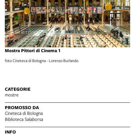
Mostra Pittori di Cinema 1
Mo
foto Cineteca di Bologna - Lorenzo Burlando
fo
CATEGORIE
mostre
PROMOSSO DA
Cineteca di Bologna
Biblioteca Salaborsa
INFO