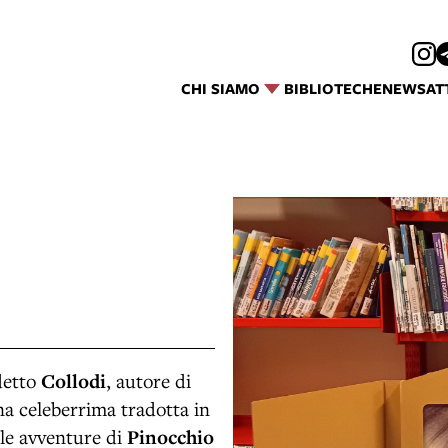
CHI SIAMO
BIBLIOTECHE
NEWS
AT
 detto
Collodi
, autore di
ona celeberrima tradotta in
lle avventure di
Pinocchio