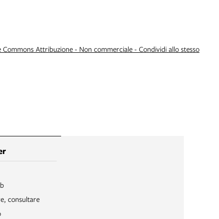
e Commons Attribuzione - Non commerciale - Condividi allo stesso
er
ib
re, consultare
o