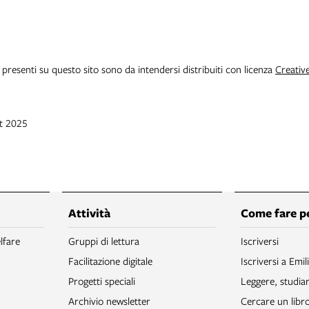
i presenti su questo sito sono da intendersi distribuiti con licenza
Creativ
et 2025
Attività
Come fare p
lfare
Gruppi di lettura
Iscriversi
Facilitazione digitale
Iscriversi a Emil
Progetti speciali
Leggere, studia
Archivio newsletter
Cercare un libr