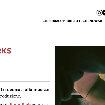
CHI SIAMO
BIBLIOTECHE
NEWS
AT
RKS
tri dedicati alla musica
:
produzione.
rti di
SoundLab
aperto a