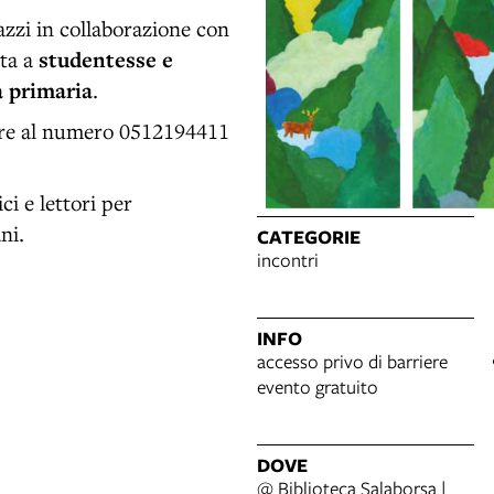
gazzi in collaborazione con
ata a
studentesse e
a primaria
.
nare al numero 0512194411
ci e lettori per
ni.
CATEGORIE
incontri
INFO
accesso privo di barriere
evento gratuito
DOVE
@ Biblioteca Salaborsa |