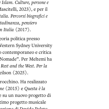
e Islam. Culture, persone e
scitelli, 2023), e per il
lia. Percorsi biografici e
tadinanza, pensiero
n Italia
(2017).
oria politica presso
Western Sydney University
mo contemporaneo e critica
roNomade”. Per Meltemi ha
Rest and the West. Per la
eilson (2025).
arocchino. Ha realizzato
me
(2015) e
Questa è la
 su un nuovo progetto di
ltimo progetto musicale
razione di Davide Polato