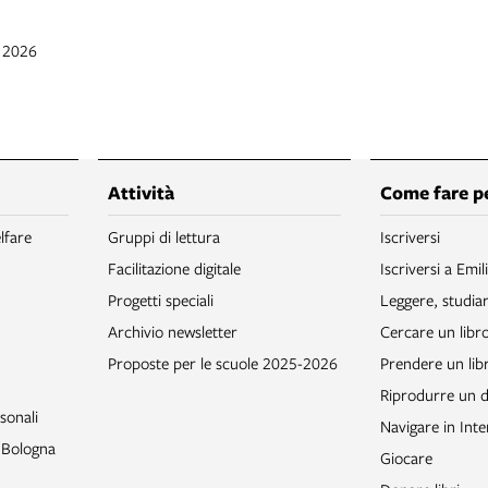
b 2026
Attività
Come fare p
lfare
Gruppi di lettura
Iscriversi
Facilitazione digitale
Iscriversi a Emil
Progetti speciali
Leggere, studia
Archivio newsletter
Cercare un libr
Proposte per le scuole 2025-2026
Prendere un libr
Riprodurre un
sonali
Navigare in Inte
o Bologna
Giocare