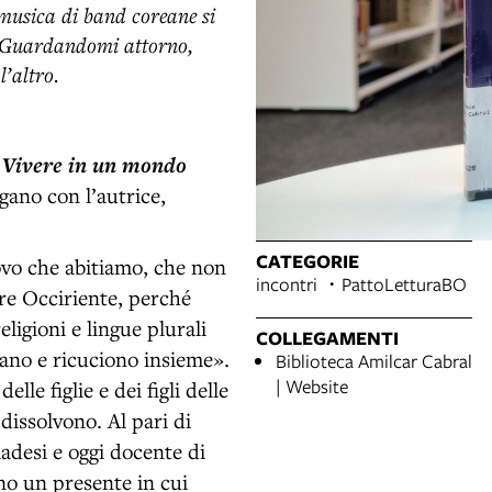
 musica di band coreane si
t. Guardandomi attorno,
l’altro.
 Vivere in un mondo
ogano con l’autrice,
CATEGORIE
ovo che abitiamo, che non
incontri
PattoLetturaBO
re Occiriente, perché
eligioni e lingue plurali
COLLEGAMENTI
dano e ricuciono insieme».
Biblioteca Amilcar Cabral
| Website
lle figlie e dei figli delle
dissolvono. Al pari di
adesi e oggi docente di
no un presente in cui