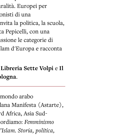
uralità. Europei per
onisti di una
vita la politica, la scuola,
ta Pepicelli, con una
ssione le categorie di
Islam d'Europa e racconta
,
Libreria Sette Volpi
e
Il
Bologna
.
l mondo arabo
llana Manifesta (Astarte),
rd Africa, Asia Sud-
icordiamo:
Femminismo
l’Islam. Storia, politica,