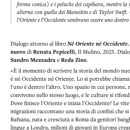
forma conica) e i peluche dei capibara, mentre la
alterna con quella dei Maneskin e di Taylor Swif
l’Oriente e l’Occidente sembrano essere uno dentro 
Dialogo attorno al libro
Né Oriente né Occidente.
nuovo
di
Renata Pepicelli
, Il Mulino, 2025. Dial
Sandro Mezzadra
e
Reda Zine
.
«È il momento di scrivere la storia del mondo nu
è né Occidente né Oriente. Lo si potrebbe chiama
l'uno è dentro l'altro. Uno spazio in cui persone, r
convivono nello stesso luogo, e le culture si rifon
Dove finisce l'Oriente e inizia l'Occidente? Le vite de
migrazioni raccontano una storia di confini che si 
Rafsana, nata e cresciuta a Roma da genitori bangl
lingue a Londra, milioni di giovani in Europa crea