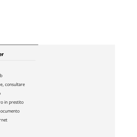
er
ib
re, consultare
o
o in prestito
 documento
rnet