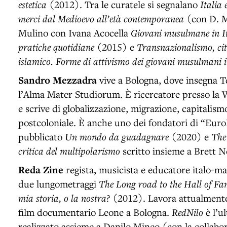
estetica
(2012). Tra le curatele si segnalano
Italia 
merci dal Medioevo all’età contemporanea
(con D. Ma
Mulino con Ivana Acocella
Giovani musulmane in Ita
pratiche quotidiane
(2015) e
Transnazionalismo, cit
islamico. Forme di attivismo dei giovani musulmani i
Sandro Mezzadra
vive a Bologna, dove insegna Te
l’Alma Mater Studiorum. È ricercatore presso la 
e scrive di globalizzazione, migrazione, capitalis
postcoloniale. È anche uno dei fondatori di “Eu
pubblicato
Un mondo da guadagnare
(2020) e
The 
critica del multipolarismo
scritto insieme a Brett N
Reda Zine
regista, musicista e educatore italo-m
due lungometraggi
The Long road to the Hall of Fa
mia storia, o la nostra?
(2012). Lavora attualmente
film documentario Leone a Bologna.
RedNilo
è l’u
realizzato assieme a Danilo Mineo (con la collabo